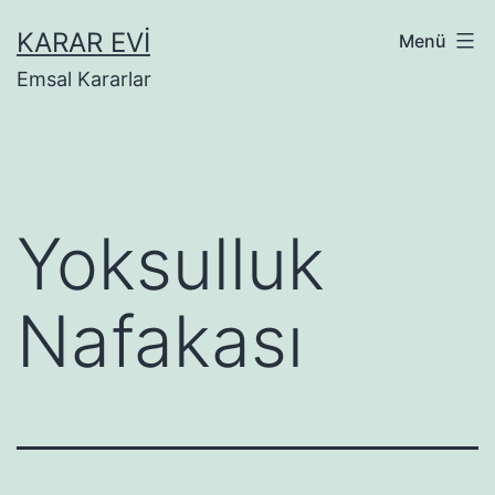
İçeriğe
KARAR EVI
Menü
geç
Emsal Kararlar
Yoksulluk
Nafakası