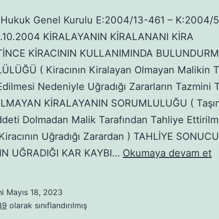
y Hukuk Genel Kurulu E:2004/13-461 – K:2004/
13.10.2004 KİRALAYANIN KİRALANANI KİRA
İNCE KİRACININ KULLANIMINDA BULUNDUR
LÜĞÜ ( Kiracının Kiralayan Olmayan Malikin T
Edilmesi Nedeniyle Uğradığı Zararların Tazmini T
OLMAYAN KİRALAYANIN SORUMLULUĞU ( Taşı
deti Dolmadan Malik Tarafından Tahliye Ettirilm
Kiracının Uğradığı Zarardan ) TAHLİYE SONUCU
K
IN UĞRADIĞI KAR KAYBI…
Okumaya devam et
K
K
hi
Mayıs 18, 2023
M
89
olarak sınıflandırılmış