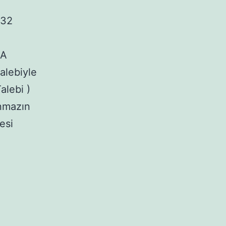
532
MA
alebiyle
alebi )
nmazın
esi
İRALAYANIN
İRALANANI
İRA
ÜDDETİNCE