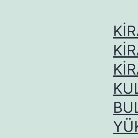
Kİ
Kİ
KİR
KU
BU
YÜ