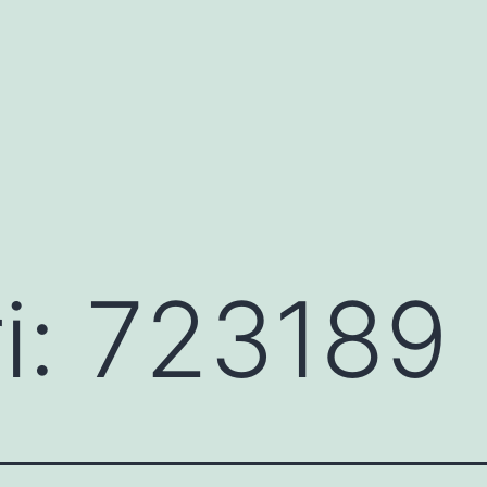
i:
723189