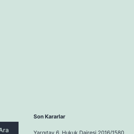
K
K
B
Y
Son Kararlar
Ara
Yargıtay 6. Hukuk Dairesi 2016/1580