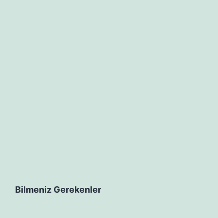
İRACININ
ULLANIMINDA
ULUNDURMA
ÜKÜMLÜLÜĞÜ
Bilmeniz Gerekenler