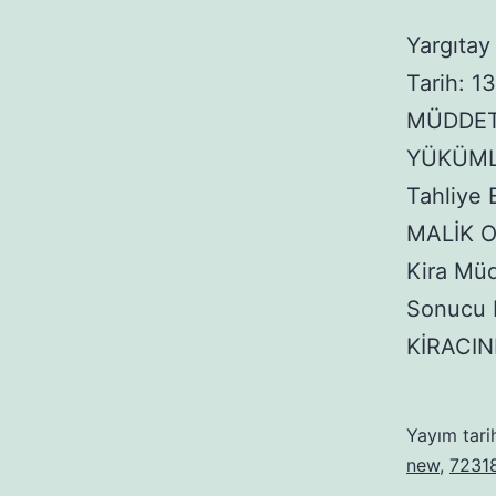
Yargıta
Tarih: 
MÜDDET
YÜKÜMLÜ
Tahliye 
MALİK 
Kira Müd
Sonucu 
KİRACIN
Yayım tari
new
,
7231